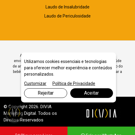
Laudo de Insalubridade
Laudo de Periculosidade
A amamentação é um momento único entre mãe e bebê,
envolvendo uma interação profunda e contribuindo para a saúde
Utilizamos cookies essenciais e tecnologias
de ambos. Esse processo é essencial para o desenvolvimento do
para oferecer melhor experiência e conteúdos
bebê e promove o bem-estar emocional da mãe.Para simbolizar a
personalizados.
luta pelo inc...
Customizar
Política de Privacidade
Rejeitar
Aceitar
© Copyright 2026. DIVIA
Marketing Digital
. Todos os
Direitos Reservados