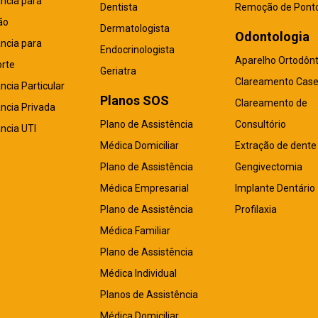
ncia para
Dentista
Remoção de Pont
ão
Dermatologista
Odontologia
ncia para
Endocrinologista
Aparelho Ortodônt
rte
Geriatra
Clareamento Case
cia Particular
Planos SOS
Clareamento de
ncia Privada
Plano de Assistência
Consultório
ncia UTI
Médica Domiciliar
Extração de dente
Plano de Assistência
Gengivectomia
Médica Empresarial
Implante Dentário
Plano de Assistência
Profilaxia
Médica Familiar
Plano de Assistência
Médica Individual
Planos de Assistência
Médica Domiciliar