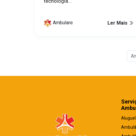
tecnologia...
Ambulare
Ler Mais
An
Servi
Ambul
Aluguel
Ambulâ