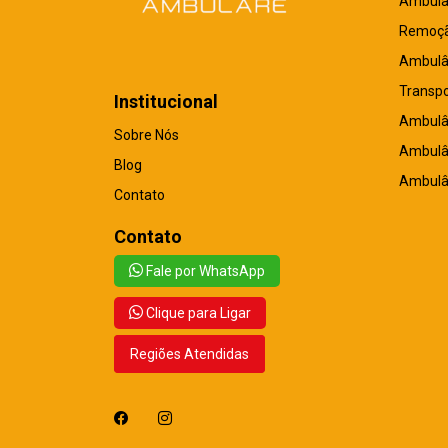
Ambulâ
Remoç
Ambulâ
Transpo
Institucional
Ambulân
Sobre Nós
Ambulâ
Blog
Ambulâ
Contato
Contato
Fale por WhatsApp
Clique para Ligar
Regiões Atendidas