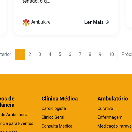
tensão, o q...
Ambulare
Ler Mais
terior
1
2
3
4
5
6
7
8
9
10
Próx
ços de
Clínica Médica
Ambulatório
ância
Cardiologista
Curativo
 de Ambulância
Clínico Geral
Enfermagem
ncia para Eventos
Consulta Médica
Medicação Intrav