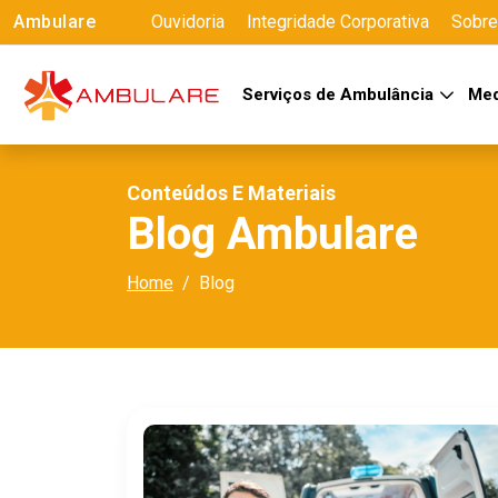
Ambulare
Ouvidoria
Integridade Corporativa
Sobre
Serviços de Ambulância
Med
Conteúdos E Materiais
Blog Ambulare
Home
Blog