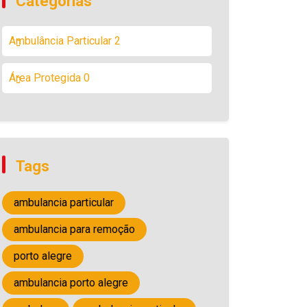
Categorias
Ambulância Particular
2
Área Protegida
0
Tags
ambulancia particular
ambulancia para remoção
porto alegre
ambulancia porto alegre