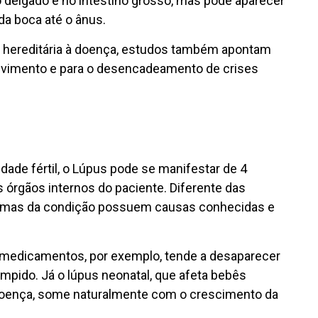
no delgado e no intestino grosso, mas pode aparecer
 da boca até o ânus.
o hereditária à doença, estudos também apontam
olvimento e para o desencadeamento de crises
de fértil, o Lúpus pode se manifestar de 4
s órgãos internos do paciente. Diferente das
rmas da condição possuem causas conhecidas e
u medicamentos, por exemplo, tende a desaparecer
mpido. Já o lúpus neonatal, que afeta bebês
oença, some naturalmente com o crescimento da