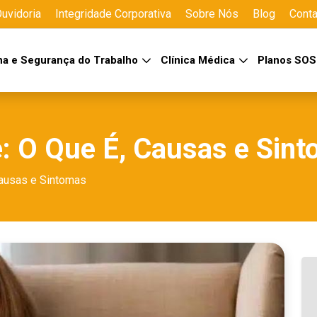
uvidoria
Integridade Corporativa
Sobre Nós
Blog
Conta
na e Segurança do Trabalho
Clínica Médica
Planos SO
 O Que É, Causas e Sin
ausas e Sintomas