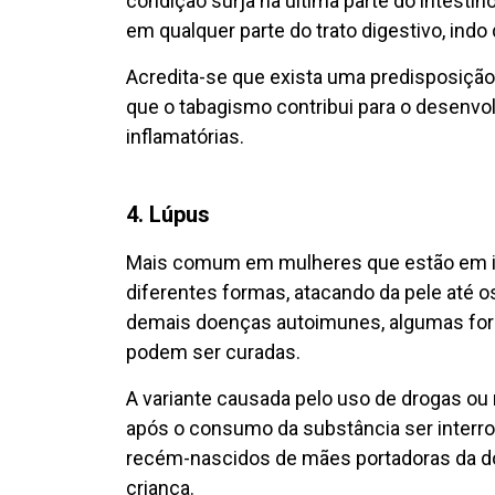
condição surja na última parte do intesti
em qualquer parte do trato digestivo, indo
Acredita-se que exista uma predisposiçã
que o tabagismo contribui para o desenv
inflamatórias.
4. Lúpus
Mais comum em mulheres que estão em ida
diferentes formas, atacando da pele até o
demais doenças autoimunes, algumas fo
podem ser curadas.
A variante causada pelo uso de drogas o
após o consumo da substância ser interro
recém-nascidos de mães portadoras da d
criança.