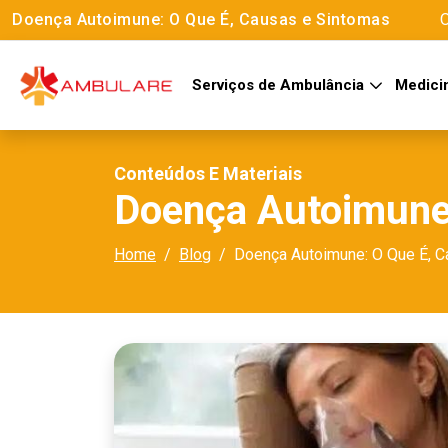
Doença Autoimune: O Que É, Causas e Sintomas
O
Serviços de Ambulância
Medici
Conteúdos E Materiais
Doença Autoimune:
Home
Blog
Doença Autoimune: O Que É, C