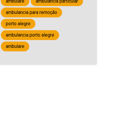
ambulare
ambulancia particular
ambulancia para remoção
porto alegre
ambulancia porto alegre
ambulare