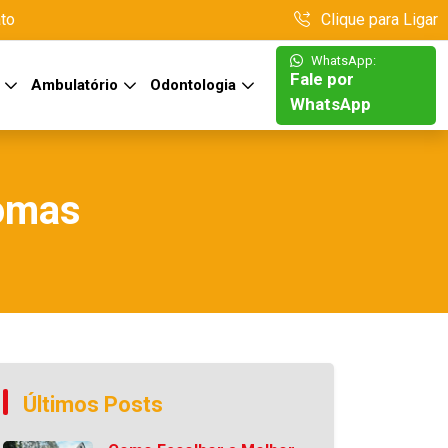
to
Clique para Ligar
WhatsApp:
Fale por
S
Ambulatório
Odontologia
WhatsApp
tomas
Últimos Posts