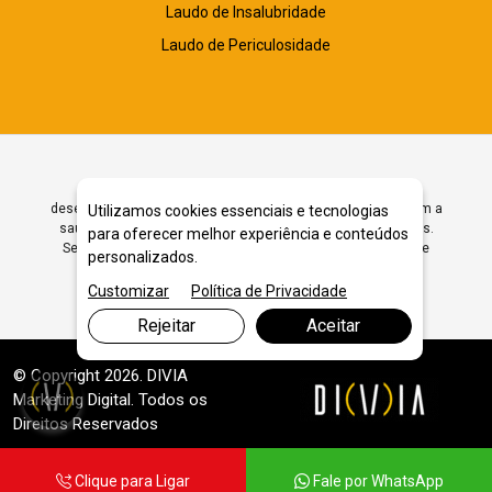
Laudo de Insalubridade
Laudo de Periculosidade
A expectativa de vida está aumentando em países em
desenvolvimento como o Brasil e, com isso, os cuidados com a
Utilizamos cookies essenciais e tecnologias
saúde do idoso vêm se tornando cada vez mais importantes.
para oferecer melhor experiência e conteúdos
Segundo as expectativas da Organização Mundial da Saúde
personalizados.
(OMS), em cerca de 3 déc...
Customizar
Política de Privacidade
Rejeitar
Aceitar
© Copyright 2026. DIVIA
Marketing Digital
. Todos os
Direitos Reservados
Clique para Ligar
Fale por WhatsApp