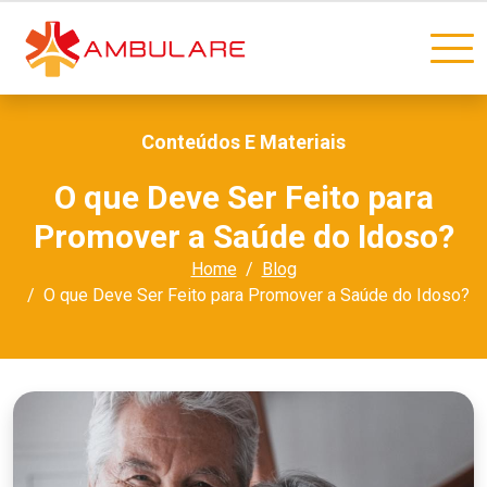
Conteúdos E Materiais
O que Deve Ser Feito para
Promover a Saúde do Idoso?
Home
Blog
O que Deve Ser Feito para Promover a Saúde do Idoso?