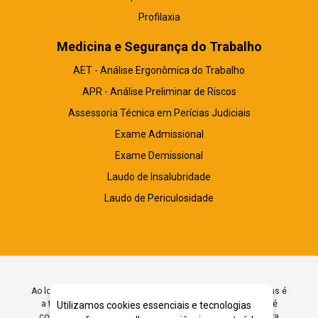
Profilaxia
Medicina e Segurança do Trabalho
AET - Análise Ergonômica do Trabalho
APR - Análise Preliminar de Riscos
Assessoria Técnica em Perícias Judiciais
Exame Admissional
Exame Demissional
Laudo de Insalubridade
Laudo de Periculosidade
Ao longo da vida, experimentamos diversas fases e uma delas é
a tão comentada terceira idade. Mas você sabe que idade é
Utilizamos cookies essenciais e tecnologias
considerada a terceira idade? Qual a diferença entre terceira