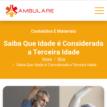
Conteúdos E Materiais
Saiba Que Idade é Considerada
a Terceira Idade
Home
Blog
Saiba Que Idade é Considerada a Terceira Idade