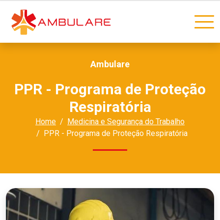
Ambulare
PPR - Programa de Proteção
Respiratória
Home
Medicina e Segurança do Trabalho
PPR - Programa de Proteção Respiratória